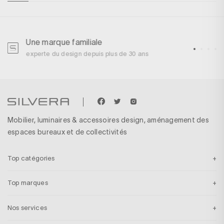
Une marque familiale
U
experte du design depuis plus de 30 ans
p
Mobilier, luminaires & accessoires design, aménagement des
espaces bureaux et de collectivités
Top catégories
Top marques
Nos services