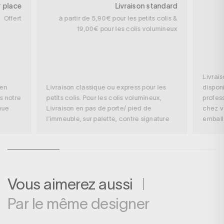
r place
Livraison standard
Offert
à partir de 5,90€ pour les petits colis &
19,00€ pour les colis volumineux
Livrai
 en
Livraison classique ou express pour les
disponi
s notre
petits colis. Pour les colis volumineux,
profess
nue
Livraison en pas de porte/ pied de
chez v
l’immeuble, sur palette, contre signature
embal
Vous aimerez aussi
Par le même designer