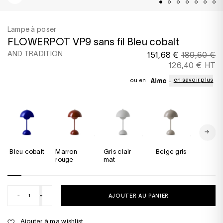
Lampe à poser
FLOWERPOT VP9 sans fil Bleu cobalt
AND TRADITION
151,68 €
189,60 €
126,40 € HT
en savoir plus
ou en
Bleu cobalt
marron
Gris clair
Beige gris
Bleu 
rouge
mat
-
+
AJOUTER AU PANIER
Ajouter à ma wishlist