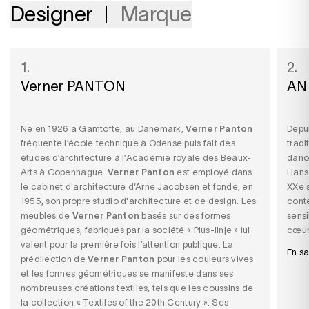
Designer
Marque
1.
2.
Verner PANTON
AN
Né en 1926 à Gamtofte, au Danemark,
Verner Panton
Depui
fréquente l’école technique à Odense puis fait des
tradi
études d’architecture à l’Académie royale des Beaux-
dano
Arts à Copenhague.
Verner Panton
est employé dans
Hans
le cabinet d'architecture d‘Arne Jacobsen et fonde, en
XXe 
1955, son propre studio d'architecture et de design. Les
conte
meubles de
Verner Panton
basés sur des formes
sensi
géométriques, fabriqués par la société « Plus-linje » lui
cœur
valent pour la première fois l’attention publique. La
En sa
prédilection de
Verner Panton
pour les couleurs vives
et les formes géométriques se manifeste dans ses
nombreuses créations textiles, tels que les coussins de
la collection « Textiles of the 20th Century ». Ses