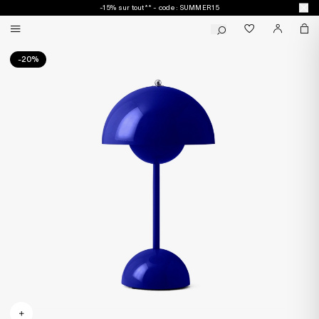
-15% sur tout** - code : SUMMER15
-20%