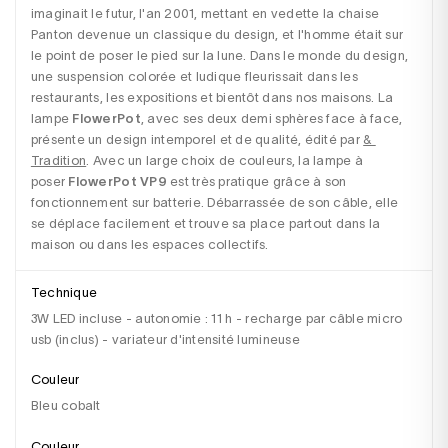
imaginait le futur, l'an 2001, mettant en vedette la chaise 
Panton devenue un classique du design, et l'homme était sur 
le point de poser le pied sur la lune. Dans le monde du design, 
une suspension colorée et ludique fleurissait dans les 
restaurants, les expositions et bientôt dans nos maisons. La 
lampe 
FlowerPot
, avec ses deux demi sphères face à face, 
présente un design intemporel et de qualité, édité par 
& 
Tradition
. Avec un large choix de couleurs, la lampe à 
poser 
FlowerPot VP9
 est très pratique grâce à son 
fonctionnement sur batterie. Débarrassée de son câble, elle 
se déplace facilement et trouve sa place partout dans la 
maison ou dans les espaces collectifs.
Technique
3W LED incluse - autonomie : 11 h - recharge par câble micro
usb (inclus) - variateur d'intensité lumineuse
Couleur
Bleu cobalt
Couleur