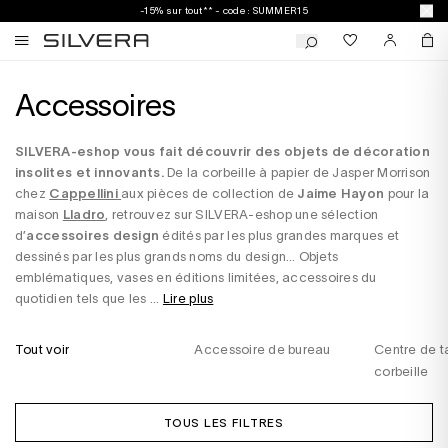
-15% sur tout** - code : SUMMER15
Accessoires
SILVERA-eshop vous fait découvrir des objets de décoration
insolites et innovants.
De la corbeille à papier de Jasper Morrison
chez
Cappellini
aux pièces de collection de
Jaime Hayon
pour la
maison
Lladro
, retrouvez sur SILVERA-eshop une sélection
d’
accessoires design
édités par les plus grandes marques et
dessinés par les plus grands noms du design… Objets
emblématiques, vases en éditions limitées, accessoires du
quotidien tels que les ...
Lire plus
Tout voir
Accessoire de bureau
Centre de t
corbeille
TOUS LES FILTRES