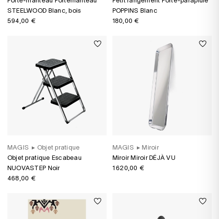
Porte-manteau Portemanteau
Petit rangement Porte-parapluie
STEELWOOD Blanc, bois
POPPINS Blanc
594,00 €
180,00 €
MAGIS
▸
Objet pratique
MAGIS
▸
Miroir
Objet pratique Escabeau
Miroir Miroir DÉJÀ VU
NUOVASTEP Noir
1 620,00 €
468,00 €