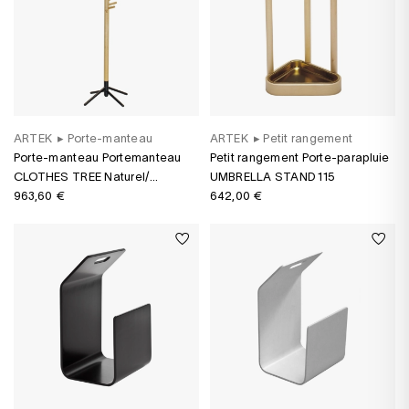
ARTEK
▸
Porte-manteau
ARTEK
▸
Petit rangement
Porte-manteau Portemanteau
Petit rangement Porte-parapluie
CLOTHES TREE Naturel/
UMBRELLA STAND 115
piètement noir
963,60 €
642,00 €