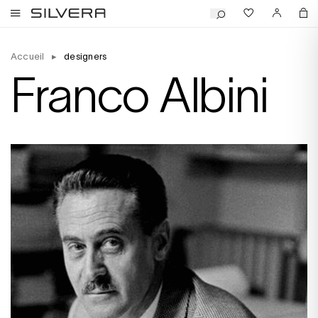
Accueil
▸
designers
Franco Albini