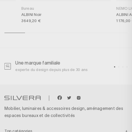
Bureau
NEMO L
ALBINI Noir
ALBINI 
3 649,20 €
1 176,00
Une marque familiale
U
experte du design depuis plus de 30 ans
p
Mobilier, luminaires & accessoires design, aménagement des
espaces bureaux et de collectivités
Top catégories