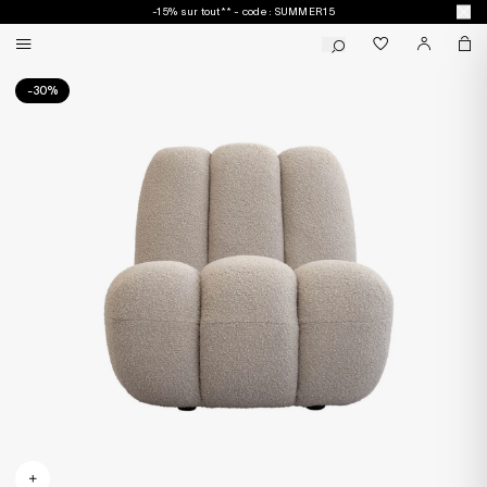
-15% sur tout** - code : SUMMER15
-30%