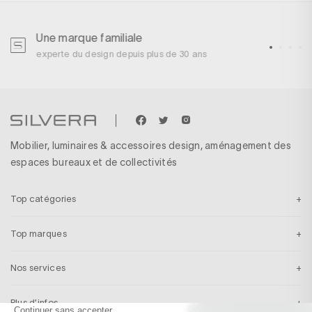
Une marque familiale
U
experte du design depuis plus de 30 ans
p
Mobilier, luminaires & accessoires design, aménagement des
espaces bureaux et de collectivités
Top catégories
Top marques
Nos services
Plus d’infos