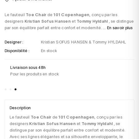
Le fauteuil
Toe Chair
de
101 Copenhagen
, conçu par les
designers
Kristian Sofus Hansen
et
Tommy Hyldahl
, se distingue
par son équilibre parfait entre confort et modernité. ...
En savoir plus
Designer :
Kristian SOFUS HANSEN & Tommy HYLDAHL
Disponibilité :
En stock
Livraison sous 48h
Un
Pour les produits en stock
+3
sa
Description
Le fauteuil 
Toe Chair
 de 
101 Copenhagen
, conçu par les 
designers 
Kristian Sofus Hansen
 et 
Tommy Hyldahl
 , se 
distingue par son équilibre parfait entre confort et modernité. 
Avec ses lignes élégantes et sa silhouette enveloppante, le 