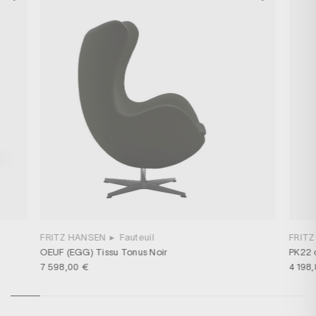
FRITZ HANSEN
▸
Fauteuil
FRIT
OEUF (EGG) Tissu Tonus Noir
PK22 c
7 598,00 €
4 198