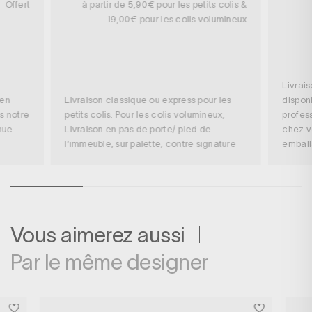
Offert
à partir de 5,90€ pour les petits colis &
19,00€ pour les colis volumineux
Livrai
 en
Livraison classique ou express pour les
disponi
s notre
petits colis. Pour les colis volumineux,
profess
nue
Livraison en pas de porte/ pied de
chez v
l’immeuble, sur palette, contre signature
embal
Vous aimerez aussi
Par le même designer