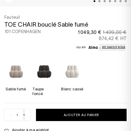
Fauteuil
TOE CHAIR bouclé Sable fumé
101 COPENHAGEN
1 049,30 €
1 499,00 €
874,42 € HT
en savoir plus
ou en
Sable fumé
Taupe
Blanc cassé
foncé
-
+
AJOUTER AU PANIER
Ajouter à ma wishlist