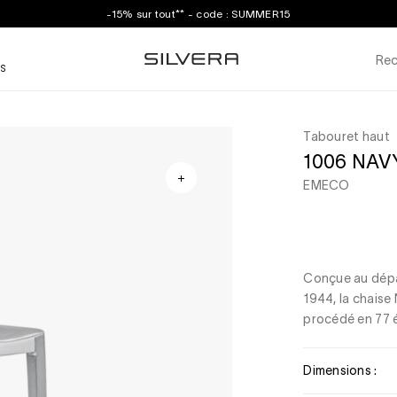
-15% sur tout** - code : SUMMER15
Rec
S
Tabouret haut
1006 NAV
EMECO
Conçue au dépa
1944, la chaise
procédé en 77 é
Dimensions :