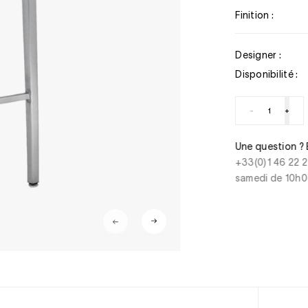
Finition :
Designer :
Disponibilité :
-
+
us 48h
Une question ? 
duits en stock
+33(0)1 46 22 2
samedi de 10h0