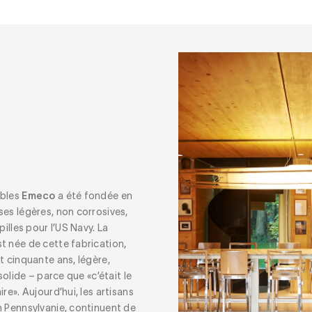
ubles
Emeco
a été fondée en
es légères, non corrosives,
pilles pour l’US Navy. La
t née de cette fabrication,
t cinquante ans, légère,
solide – parce que «c’était le
re». Aujourd’hui, les artisans
en Pennsylvanie, continuent de