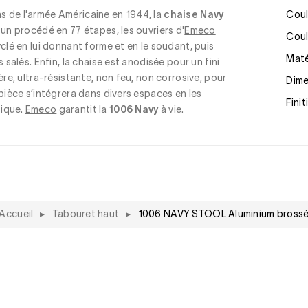
 de l'armée Américaine en 1944, la 
chaise Navy
Cou
 un procédé en 77 étapes, les ouvriers d'
Emeco
Cou
clé en lui donnant forme et en le soudant, puis 
Mat
 salés. Enfin, la chaise est anodisée pour un fini 
ère, ultra-résistante, non feu, non corrosive, pour 
Dim
pièce s’intégrera dans divers espaces en les 
Fini
ique. 
Emeco
 garantit la 
1006 Navy
 à vie.
Accueil
▸
Tabouret haut
▸
1006 NAVY STOOL Aluminium bross