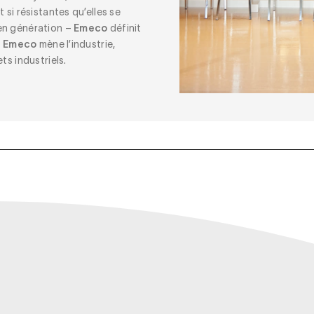
 si résistantes qu’elles se
en génération –
Emeco
définit
.
Emeco
mène l’industrie,
ts industriels.