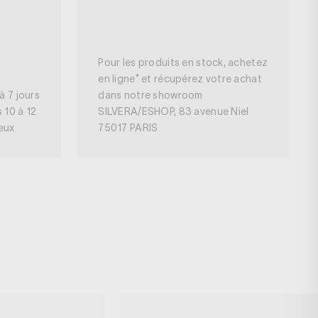
Pour les produits en stock, achetez
en ligne* et récupérez votre achat
à 7 jours
dans notre showroom
s 10 à 12
SILVERA/ESHOP, 83 avenue Niel
neux
75017 PARIS