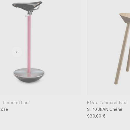
▸
Tabouret haut
E15
▸
Tabouret haut
 rose
ST10 JEAN Chêne
930,00 €