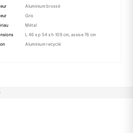
leur
Aluminium brossé
leur
gris
ériau
métal
ensions
l 46 x p 54 x h 109 cm, assise 76 cm
tion
aluminium recyclé
é