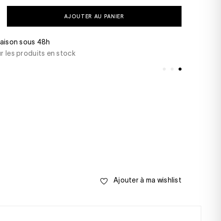
AJOUTER AU PANIER
48h
Une question ? Bes
ts en stock
+33(0)1 46 22 27 2
samedi de 10h00 à
Ajouter à ma wishlist