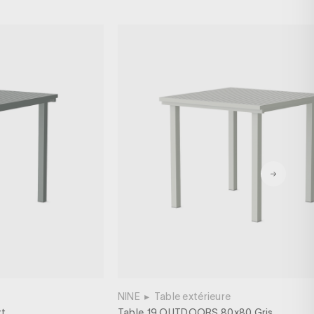
NINE
▸
Table extérieure
rt
Table 19 OUTDOORS 80x80 Gris