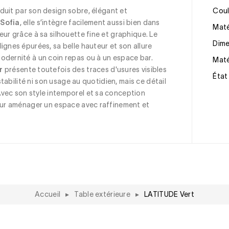
éduit par son design sobre, élégant et 
Cou
 Sofia
, elle s’intègre facilement aussi bien dans 
Mat
eur grâce à sa silhouette fine et graphique. Le 
Dim
lignes épurées, sa belle hauteur et son allure 
odernité à un coin repas ou à un espace bar. 
Mat
r
 présente toutefois des traces d'usures visibles 
État
 stabilité ni son usage au quotidien, mais ce détail 
vec son style intemporel et sa conception 
pour aménager un espace avec raffinement et 
Accueil
▸
Table extérieure
▸
LATITUDE Vert