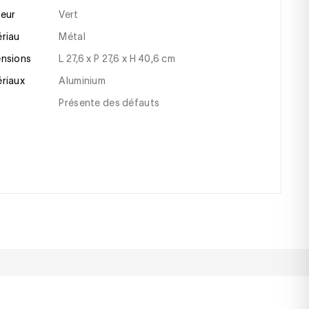
leur
vert
ériau
métal
ensions
L 27,6 x P 27,6 x H 40,6 cm
ériaux
Aluminium
Présente des défauts