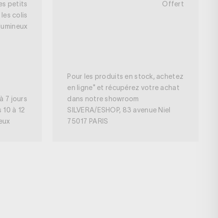
es petits
Offert
les colis
lumineux
Pour les produits en stock, achetez
en ligne* et récupérez votre achat
à 7 jours
dans notre showroom
s 10 à 12
SILVERA/ESHOP, 83 avenue Niel
neux
75017 PARIS