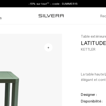
-15% sur tout** - code : SUMMER15
Rec
S
Table extérieur
LATITUDE 
KETTLER
La table haute
élégant et cont
Designer :
Disponibilité :