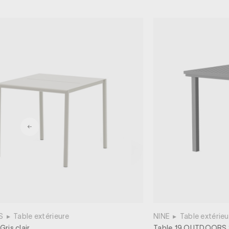
S
▸
Table extérieure
NINE
▸
Table extérieu
ris clair
Table 19 OUTDOORS 