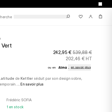
herche
e
Vert
242,95 €
539,88 €
202,46 € HT
en savoir plus
ou en
Latitude
de
Kettler
séduit par son design sobre,
emporain. ...
En savoir plus
Frédéric SOFIA
1 en stock