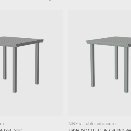
re
NINE
▸
Table extérieure
80x80 Noir
Table 19 OUTDOORS 80x80 Ve