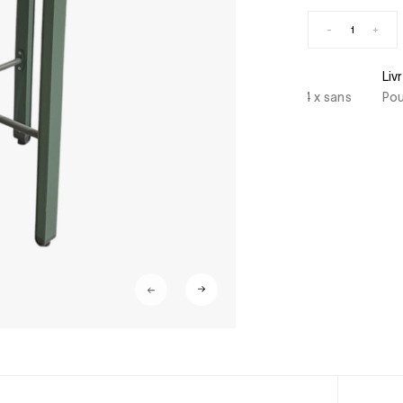
-
+
curisé
Livraison sous 
stercard, American Express, Paypal, 3/4 x sans
Pour les produi
ent immédiat