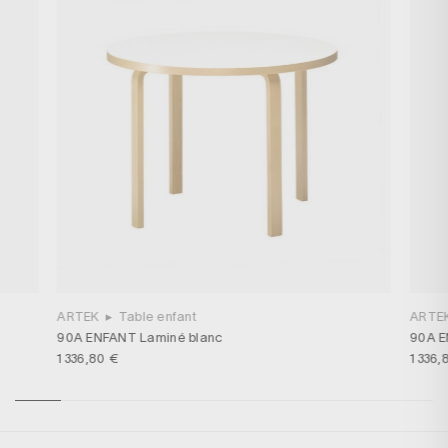
ARTEK
▸
Table enfant
ARTE
90A ENFANT Laminé blanc
90A E
1 336,80 €
1 336,