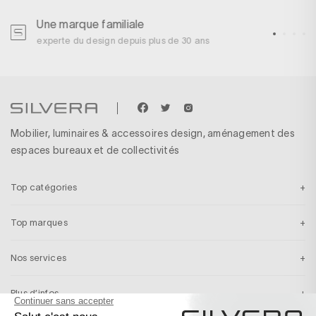
Une marque familiale
U
experte du design depuis plus de 30 ans
p
Mobilier, luminaires & accessoires design, aménagement des
espaces bureaux et de collectivités
Top catégories
Top marques
Nos services
Plus d’infos