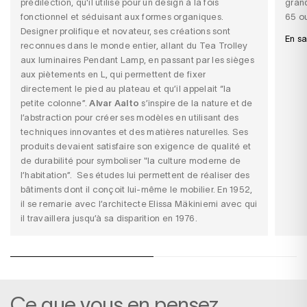
prédilection, qu'il utilise pour un design à la fois
gran
fonctionnel et séduisant aux formes organiques.
65
ou
Designer prolifique et novateur, ses créations sont
En sa
reconnues dans le monde entier, allant du Tea Trolley
aux luminaires Pendant Lamp, en passant par les sièges
aux piètements en L, qui permettent de fixer
directement le pied au plateau et qu’il appelait “la
petite colonne”.
Alvar Aalto
s’inspire de la nature et de
l’abstraction pour créer ses modèles en utilisant des
techniques innovantes et des matières naturelles. Ses
produits devaient satisfaire son exigence de qualité et
de durabilité pour symboliser "la culture moderne de
l’habitation”. Ses études lui permettent de réaliser des
bâtiments dont il conçoit lui-même le mobilier. En 1952,
il se remarie avec l’architecte Elissa Mäkiniemi avec qui
il travaillera jusqu’à sa disparition en 1976.
Ce que vous en pensez