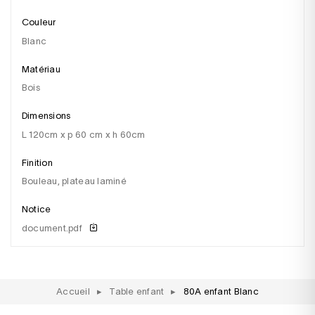
Couleur
blanc
Matériau
bois
Dimensions
l 120cm x p 60 cm x h 60cm
Finition
bouleau, plateau laminé
Notice
document.pdf
Accueil
▸
Table enfant
▸
80A enfant Blanc