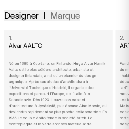
Designer
Marque
1.
2.
Alvar AALTO
AR
Né en 1898 à Kuortane, en Finlande, Hugo Alvar Henrik
Fond
Aalto est le plus célèbre architecte, urbaniste et
du m
designer finlandais, ainsi qu'un pionnier du design
l'hab
organique. Après ses études d’architecture à
éduca
l’Université Technique d’Helsinki, il organise des
"art
expositions et parcourt l’Europe, de l’Italie à la
mouv
Scandinavie. Dès 1923, il ouvre son cabinet
Les 
d’architecture à Jyväskylä, puis épouse Aino Marsio, qui
Mair
deviendra rapidement sa plus proche collaboratrice. En
ces d
1935, le couple Aalto fonde la société Artek. Le
rest
contreplaqué et le verre sont ses matériaux de
desig