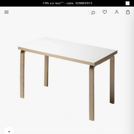
-15% sur tout** - code : SUMMER15