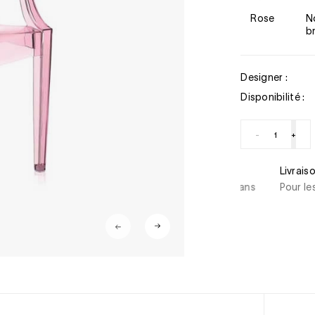
Rose
Noir
br
Designer :
Disponibilité :
-
+
curisé
Livraison sous 
stercard, American Express, Paypal, 3/4 x sans
Pour les produi
ent immédiat