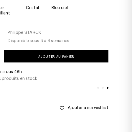
Cristal
Bleu ciel
illant
Philippe STARCK
Disponible sous 3 à 4 semaines
AJOUTER AU PANIER
48h
Une question ? Bes
ts en stock
+33(0)1 46 22 27 2
samedi de 10h00 à
Ajouter à ma wishlist