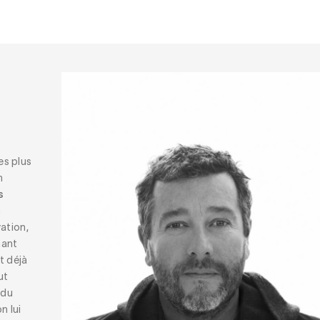
es plus
n
s
n
ation,
mant
t déjà
ut
 du
n lui