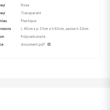
leur
Rose
leur
transparent
ériau
plastique
ensions
l 40cm x p 37cm x h 63cm, assise h 32cm
tion
polycarbonate
ce
document.pdf
e