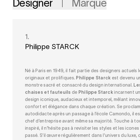
Designer
Marque
1.
Philippe STARCK
Né à Paris en 1949, il fait partie des designers actuels l
originaux et prolifiques.
Philippe Starck
est devenu u
monstre sacré et consacré du design international.
Le
chaises et fauteuils
de
Philippe Starck
incarnent u
design iconique, audacieux et intemporel, mêlant innov
confort et élégance dans chaque création. Se procla
autodidacte après un passage à l’école Camondo, il es
chef d’entreprise avant même sa majorité. Touche à to
inspiré, il n’hésite pas à revisiter les styles et les icones
passé. S’il œuvre régulièrement dans l’univers du luxe, o