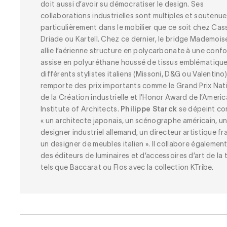
doit aussi d’avoir su démocratiser le design. Ses
collaborations industrielles sont multiples et soutenue
particulièrement dans le mobilier que ce soit chez Cass
Driade ou Kartell. Chez ce dernier, le bridge Mademoise
allie l’aérienne structure en polycarbonate à une conf
assise en polyuréthane houssé de tissus emblématiqu
différents stylistes italiens (Missoni, D&G ou Valentino)
remporte des prix importants comme le Grand Prix Nat
de la Création industrielle et l’Honor Award de l’Ameri
Institute of Architects.
Philippe Starck
se dépeint c
« un architecte japonais, un scénographe américain, u
designer industriel allemand, un directeur artistique fr
un designer de meubles italien ». Il collabore égalemen
des éditeurs de luminaires et d’accessoires d’art de la 
tels que Baccarat ou Flos avec la collection KTribe.