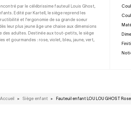
contré par le célébrissime fauteuil Louis Ghost, 
Cou
fants. Edité par Kartell, le siège reprend les 
Cou
tructibilité et l'ergonomie de sa grande soeur 
Mat
dès leur plus jeune âge une chaise aux dimensions 
le des adultes. Destinée aux tout-petits, le siège 
Dim
s et gourmandes : rose, violet, bleu, jaune, vert, 
Fini
Noti
Accueil
▸
Siège enfant
▸
Fauteuil enfant LOU LOU GHOST Ros