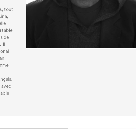
s, tout
ina,
lle
ortable
es de
. Il
ional
can
omme
n
ançais,
t avec
table