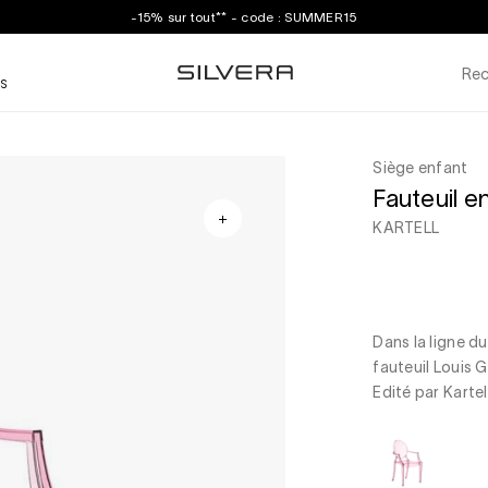
-15% sur tout** - code : SUMMER15
Rec
S
Siège enfant
Fauteuil 
KARTELL
Dans la ligne d
fauteuil Louis G
Edité par Kartell