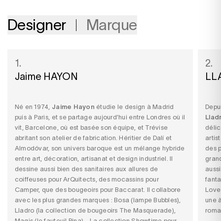
Designer
Marque
1.
2.
Jaime HAYON
LL
Né en 1974,
Jaime Hayon
étudie le design à Madrid
Depui
puis à Paris, et se partage aujourd’hui entre Londres où il
Llad
vit, Barcelone, où est basée son équipe, et Trévise
déli
abritant son atelier de fabrication. Héritier de Dalí et
artis
Almodóvar, son univers baroque est un mélange hybride
des p
entre art, décoration, artisanat et design industriel. Il
gran
dessine aussi bien des sanitaires aux allures de
aussi
coiffeuses pour ArQuitects, des mocassins pour
fanta
Camper, que des bougeoirs pour Baccarat. Il collabore
Love 
avec les plus grandes marques : Bosa (lampe Bubbles),
une à
Lladro (la collection de bougeoirs The Masquerade),
roman
Magis (le fauteuil Pina)… La collection Showtime pour