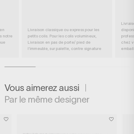
Livrai
 en
Livraison classique ou express pour les
disponi
s notre
petits colis. Pour les colis volumineux,
profess
nue
Livraison en pas de porte/ pied de
chez v
l’immeuble, sur palette, contre signature
embal
Vous aimerez aussi
Par le même designer