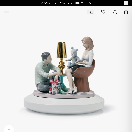
-15% sur tout** - code : SUMMER15