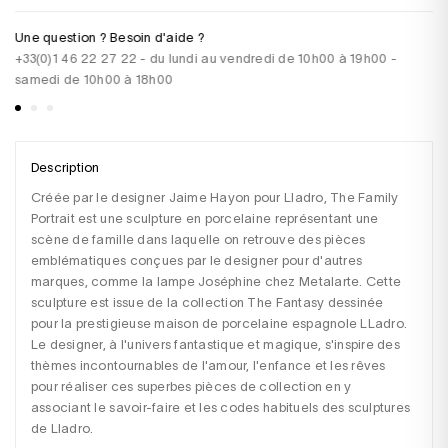
Une question ? Besoin d'aide ?
Pa
+33(0)1 46 22 27 22 - du lundi au vendredi de 10h00 à 19h00 -
CB
samedi de 10h00 à 18h00
vi
Description
Créée par le designer Jaime Hayon pour Lladro, The Family 
Portrait est une sculpture en porcelaine représentant une 
scène de famille dans laquelle on retrouve des pièces 
emblématiques conçues par le designer pour d'autres 
marques, comme la lampe Joséphine chez Metalarte. Cette 
sculpture est issue de la collection The Fantasy dessinée 
pour la prestigieuse maison de porcelaine espagnole LLadro. 
Le designer, à l'univers fantastique et magique, s'inspire des 
thèmes incontournables de l'amour, l'enfance et les rêves 
pour réaliser ces superbes pièces de collection en y 
associant le savoir-faire et les codes habituels des sculptures 
de Lladro.