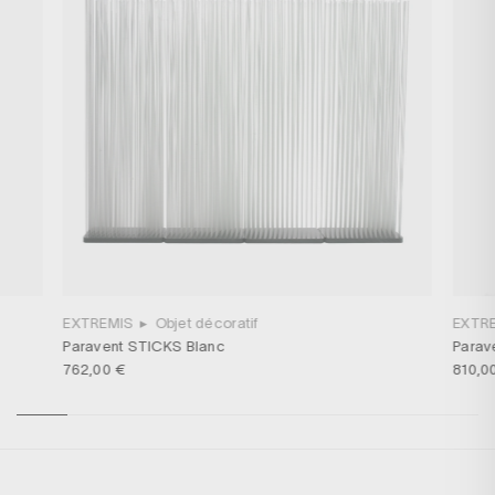
EXTREMIS
▸
Objet décoratif
EXTR
Paravent STICKS Blanc
Parav
762,00 €
810,0