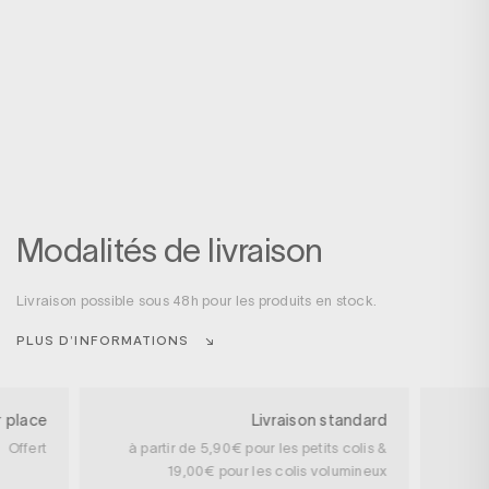
Modalités de livraison
Livraison possible sous 48h pour les produits en stock.
PLUS D’INFORMATIONS
r place
Livraison standard
Offert
à partir de 5,90€ pour les petits colis &
19,00€ pour les colis volumineux