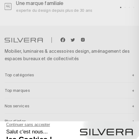
Une marque familiale
U
experte du design depuis plus de 30 ans
p
Mobilier, luminaires & accessoires design, aménagement des
espaces bureaux et de collectivités
Top catégories
Top marques
Nos services
Plus d’infos