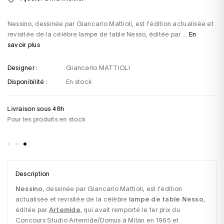
Nessino, dessinée par Giancarlo Mattioli, est l'édition actualisée et
revisitée de la célèbre lampe de table Nesso, éditée par ...
En
savoir plus
Designer :
Giancarlo MATTIOLI
Disponibilité :
En stock
Livraison sous 48h
Un
Pour les produits en stock
+3
sa
Description
Nessino
, dessinée par Giancarlo Mattioli, est l'édition 
actualisée et revisitée de la célèbre 
lampe de table Nesso
, 
éditée par
Artemide
, qui avait remporté le 1er prix du 
Concours Studio Artemide/Domus à Milan en 1965 et 