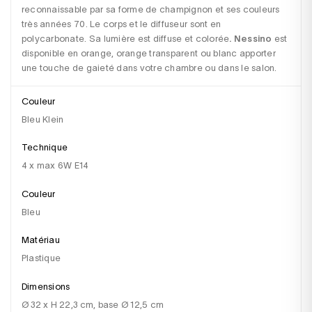
reconnaissable par sa forme de champignon et ses couleurs 
très années 70. Le corps et le diffuseur sont en 
polycarbonate. Sa lumière est diffuse et colorée
. Nessino 
est 
disponible en orange, orange transparent ou blanc apporter 
une touche de gaieté dans votre chambre ou dans le salon.
Couleur
Bleu Klein
Technique
4 x max 6W E14
Couleur
bleu
Matériau
plastique
Dimensions
Ø 32 x H 22,3 cm, base Ø 12,5 cm