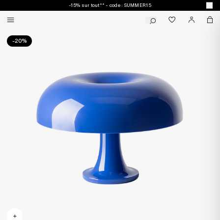
-15% sur tout** - code : SUMMER15
-20%