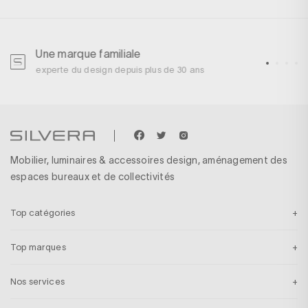
Une marque familiale
U
experte du design depuis plus de 30 ans
p
Mobilier, luminaires & accessoires design, aménagement des
espaces bureaux et de collectivités
Top catégories
Top marques
Nos services