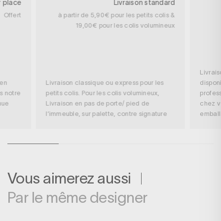
r place
Livraison standard
Offert
à partir de 5,90€ pour les petits colis &
19,00€ pour les colis volumineux
Livrai
 en
Livraison classique ou express pour les
disponi
s notre
petits colis. Pour les colis volumineux,
profess
nue
Livraison en pas de porte/ pied de
chez v
l’immeuble, sur palette, contre signature
embal
Vous aimerez aussi
Par le même designer