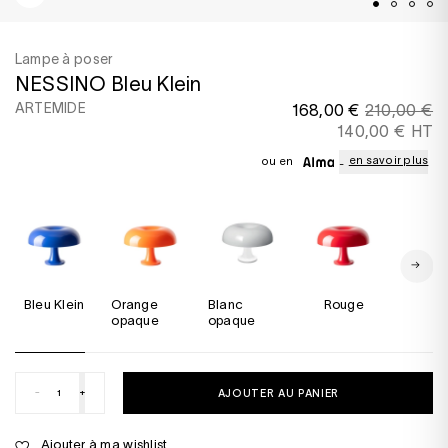
Lampe à poser
NESSINO Bleu Klein
ARTEMIDE
168,00 €
210,00 €
140,00 € HT
en savoir plus
ou en
Bleu Klein
Orange
Blanc
Rouge
No
opaque
opaque
-
+
AJOUTER AU PANIER
Ajouter à ma wishlist