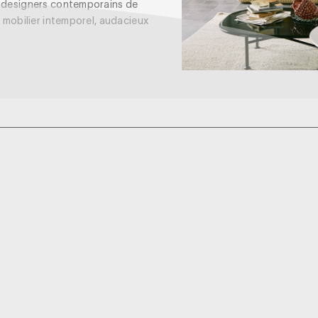
s designers contemporains de
n mobilier intemporel, audacieux