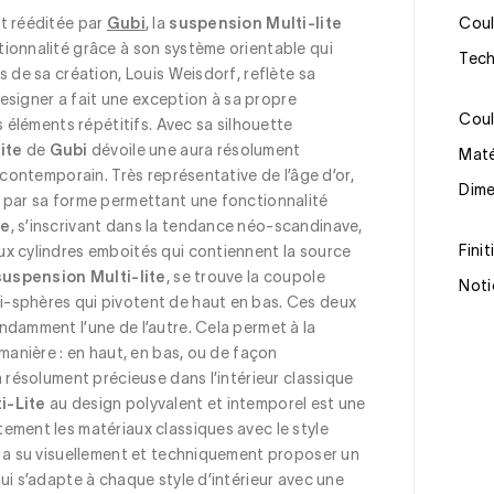
t rééditée par 
Gubi
, la 
suspension Multi-lite
Cou
ionnalité grâce à son système orientable qui 
Tec
 de sa création, Louis Weisdorf, reflète sa 
 designer a fait une exception à sa propre 
Cou
s éléments répétitifs. Avec sa silhouette 
ite
 de 
Gubi
 dévoile une aura résolument 
Mat
 contemporain. Très représentative de l’âge d’or, 
Dim
e par sa forme permettant une fonctionnalité 
te
, s’inscrivant dans la tendance néo-scandinave, 
Fini
x cylindres emboités qui contiennent la source 
suspension Multi-lite
, se trouve la coupole 
Noti
-sphères qui pivotent de haut en bas. Ces deux 
damment l’une de l’autre. Cela permet à la 
manière : en haut, en bas, ou de façon 
ra résolument précieuse dans l’intérieur classique 
i-Lite
 au design polyvalent et intemporel est une 
ement les matériaux classiques avec le style 
f a su visuellement et techniquement proposer un 
ui s’adapte à chaque style d’intérieur avec une 