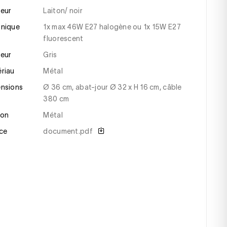
leur
Laiton/ noir
hnique
1x max 46W E27 halogène ou 1x 15W E27
fluorescent
leur
gris
ériau
métal
ensions
Ø 36 cm, abat-jour Ø 32 x H 16 cm, câble
380 cm
tion
Métal
ce
document.pdf