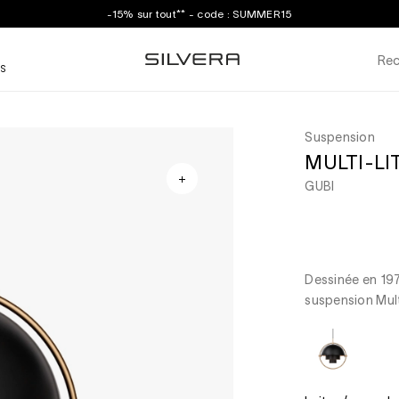
-15% sur tout** - code : SUMMER15
Rec
S
Suspension
MULTI-LITE
GUBI
Dessinée en 197
suspension Mult