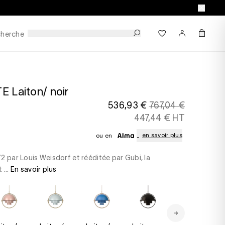
herche
 Laiton/ noir
536,93 €
767,04 €
447,44 € HT
en savoir plus
ou en
2 par Louis Weisdorf et rééditée par Gubi, la
 ...
En savoir plus