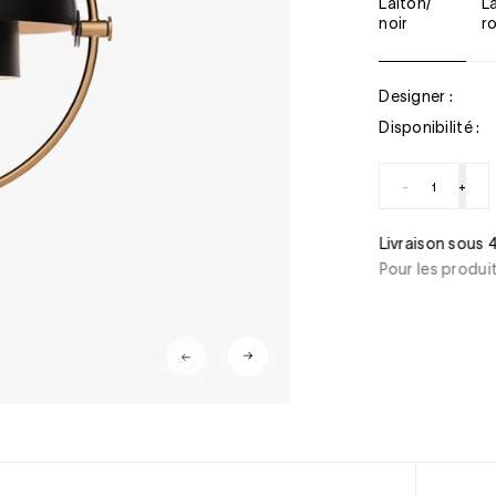
Laiton/
Laiton/
noir
r
Designer :
Disponibilité :
-
+
ous 48h
Une question ?
oduits en stock
+33(0)1 46 22 
samedi de 10h