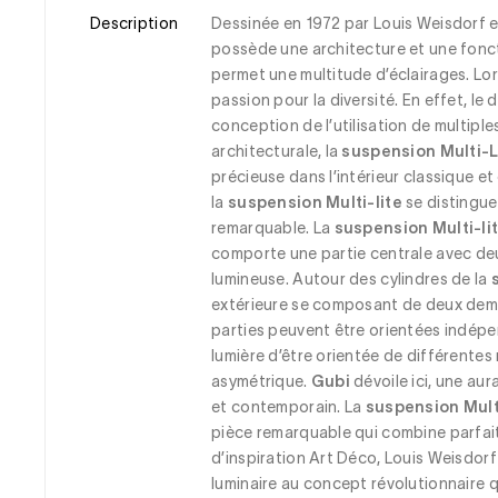
Description
Dessinée en 1972 par Louis Weisdorf e
possède une architecture et une fonct
permet une multitude d’éclairages. Lors
passion pour la diversité. En effet, le
conception de l’utilisation de multiple
architecturale, la 
suspension Multi-L
précieuse dans l’intérieur classique et
la 
suspension Multi-lite
 se distingu
remarquable. La 
suspension Multi-li
comporte une partie centrale avec deu
lumineuse. Autour des cylindres de la 
extérieure se composant de deux demi
parties peuvent être orientées indépen
lumière d’être orientée de différentes 
asymétrique. 
Gubi
 dévoile ici, une au
et contemporain. La 
suspension Mult
pièce remarquable qui combine parfait
d’inspiration Art Déco, Louis Weisdor
luminaire au concept révolutionnaire q