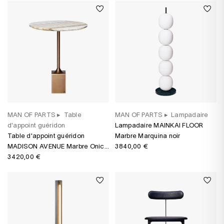
MAN OF PARTS
▸
Table
MAN OF PARTS
▸
Lampadaire
d'appoint guéridon
Lampadaire MAINKAI FLOOR
Table d'appoint guéridon
Marbre Marquina noir
MADISON AVENUE Marbre Onice
3 840,00 €
Velluto
3 420,00 €