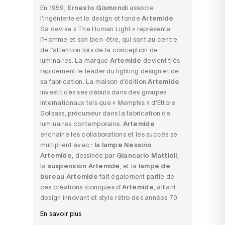
En 1959,
Ernesto Gismondi
associe
l’ingénierie et le design et fonde
Artemide
.
Sa devise « The Human Light » représente
l’Homme et son bien-être, qui sont au centre
de l’attention lors de la conception de
luminaires. La marque
Artemide
devient très
rapidement le leader du lighting design et de
sa fabrication. La maison d’édition
Artemide
investit dès ses débuts dans des groupes
internationaux tels que « Memphis » d'Ettore
Sotsass, précurseur dans la fabrication de
luminaires contemporains.
Artemide
enchaîne les collaborations et les succès se
multiplient avec :
la lampe Nessino
Artemide
, dessinée par
Giancarlo Mattioli
,
la
suspension Artemide
, et la
lampe de
bureau Artemide
fait également partie de
ces créations iconiques d'
Artemide
, alliant
design innovant et style rétro des années 70.
En savoir plus