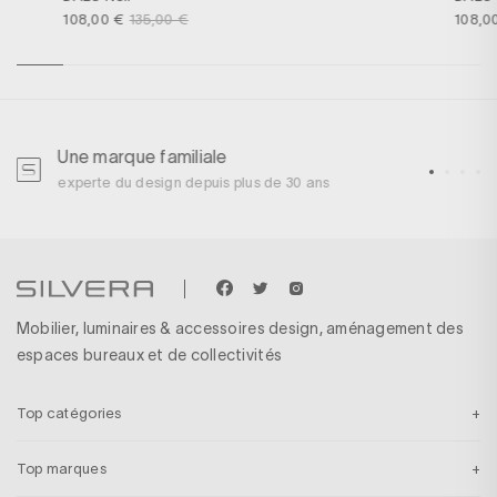
108,00 €
135,00 €
108,0
Une marque familiale
U
experte du design depuis plus de 30 ans
p
Mobilier, luminaires & accessoires design, aménagement des
espaces bureaux et de collectivités
Top catégories
Top marques