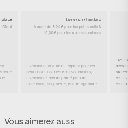
r place
Livraison standard
Offert
à partir de 5,90€ pour les petits colis &
19,00€ pour les colis volumineux
Livrai
 en
Livraison classique ou express pour les
disponi
s notre
petits colis. Pour les colis volumineux,
profess
nue
Livraison en pas de porte/ pied de
chez v
l’immeuble, sur palette, contre signature
embal
Vous aimerez aussi