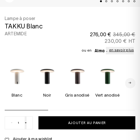
Lampe à poser
TAKKU Blanc
ARTEMIDE
276,00 €
345,00 €
230,00 € HT
en savoir plus
ou en
Blanc
Noir
Gris anodisé
Vert anodisé
Bleu
anodis
-
+
AJOUTER AU PANIER
Ajouter à ma wishlist