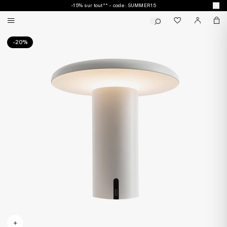
-15% sur tout** - code : SUMMER15
-20%