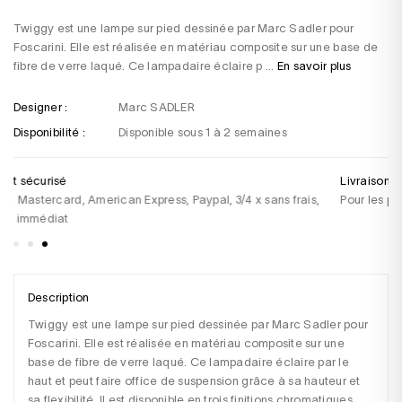
Twiggy est une lampe sur pied dessinée par Marc Sadler pour
Foscarini. Elle est réalisée en matériau composite sur une base de
fibre de verre laqué. Ce lampadaire éclaire p ...
En savoir plus
Designer :
Marc SADLER
Disponibilité :
Disponible sous 1 à 2 semaines
Livraison sous 48h
Un
Pour les produits en stock
+3
sa
Description
Twiggy est une lampe sur pied dessinée par Marc Sadler pour 
Foscarini. Elle est réalisée en matériau composite sur une 
base de fibre de verre laqué. Ce lampadaire éclaire par le 
haut et peut faire office de suspension grâce à sa hauteur et 
sa flexibilité. Il est disponible en trois finitions chromatiques 