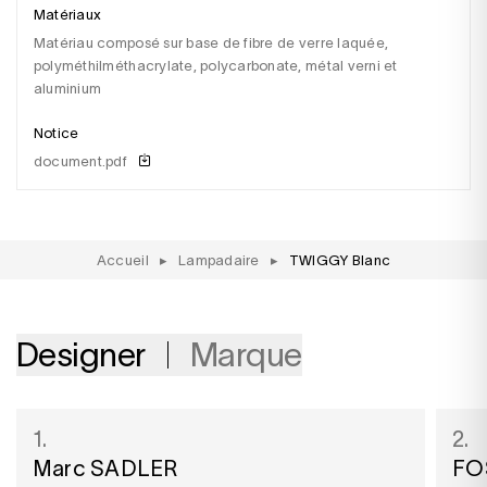
Matériaux
matériau composé sur base de fibre de verre laquée,
polyméthilméthacrylate, polycarbonate, métal verni et
aluminium
Notice
document.pdf
Accueil
▸
Lampadaire
▸
TWIGGY Blanc
Designer
Marque
1.
2.
Marc SADLER
FO