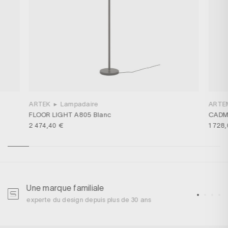
ARTEK
▸
Lampadaire
ARTE
FLOOR LIGHT A805 Blanc
CADMO
2 474,40 €
1 728
Une marque familiale
U
experte du design depuis plus de 30 ans
p