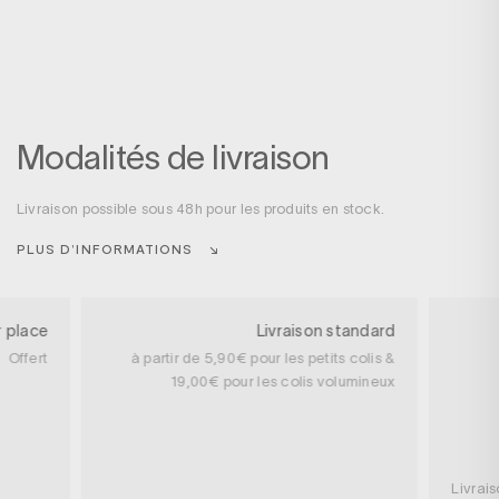
Modalités de livraison
Livraison possible sous 48h pour les produits en stock.
PLUS D’INFORMATIONS
r place
Livraison standard
Offert
à partir de 5,90€ pour les petits colis &
19,00€ pour les colis volumineux
Livrai