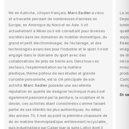
Né en Autriche, citoyen français,
Marc Sadler
a vécu
La s
et a travaillé pendant de nombreuses d’années en
Depu
Europe, en Amérique du Nord et en Asie. Il vit
lumin
actuellement à Milan où il est consultant pour diverses
quali
sociétés dans les domaines du mobilier domestique, du
aujou
grand et petit électroménager, de l’éclairage, et des
Fosc
technologies avancées pour l’industrie et le sport. Il s’est
imag
engagé dans le domaine du sport avec des
de di
collaborations de près de trente ans. Dans tous ces
néces
secteurs, l’expérimentation sur la matière
mieux
plastique, thème porteur de ses études et grande
prod
curiosité personnelle, est la clé principale de son
Carlo
activité.
Marc Sadler
possède une excellente
desig
réputation en qualité de designer technique mais il est
En sa
également passionné par la peinture, la sculpture et le
dessin, ces activités étant considérées comme faisant
partie de ses intérêts les plus authentiques. Au début
des années 70, il met au point la première chaussure de
ski en matière thermoplastique entièrement recyclable,
puis industrialisée par Caber (par la suite Lotto) dont il