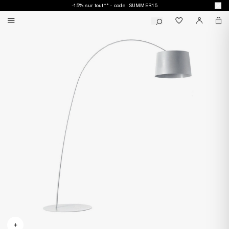
-15% sur tout** - code : SUMMER15