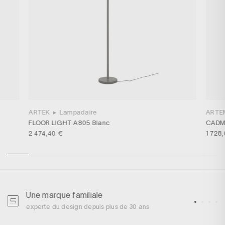
ARTEK
▸
Lampadaire
ARTE
FLOOR LIGHT A805 Blanc
CADMO
2 474,40 €
1 728
Une marque familiale
U
experte du design depuis plus de 30 ans
p