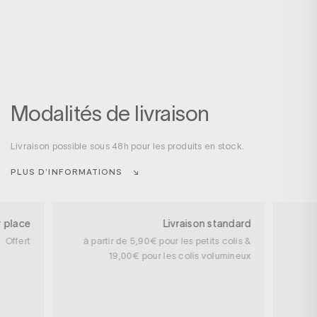
Modalités de livraison
Livraison possible sous 48h pour les produits en stock.
PLUS D’INFORMATIONS
r place
Livraison standard
Offert
à partir de 5,90€ pour les petits colis &
19,00€ pour les colis volumineux