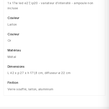
1 x 17w led e27, ip20 - variateur d'intensité - ampoule non
incluse
Couleur
Laiton
Couleur
or
Matériau
métal
Dimensions
l 42 x p 27 x h 171,8 cm, diffuseur ø 22 cm
Finition
verre soufflé, laiton, aluminium