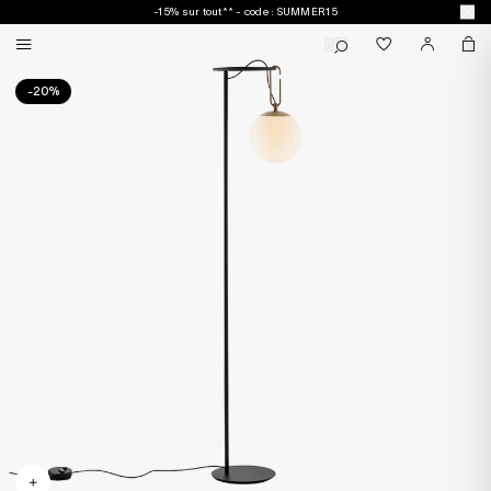
-15% sur tout** - code : SUMMER15
-20%