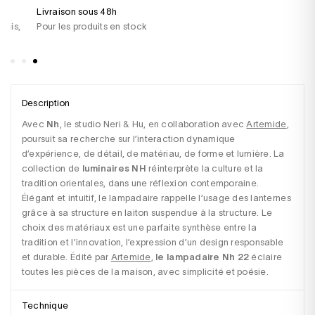
Livraison sous 48h
Un
Pour les produits en stock
+3
sa
Description
Avec 
Nh
, le studio Neri & Hu, en collaboration avec 
Artemide
, 
poursuit sa recherche sur l’interaction dynamique 
d’expérience, de détail, de matériau, de forme et lumière. La 
collection de 
luminaires NH
 réinterprète la culture et la 
tradition orientales, dans une réflexion contemporaine. 
Élégant et intuitif, le lampadaire rappelle l’usage des lanternes 
grâce à sa structure en laiton suspendue à la structure. Le 
choix des matériaux est une parfaite synthèse entre la 
tradition et l’innovation, l’expression d’un design responsable 
et durable. Édité par 
Artemide
, 
le lampadaire Nh 22
 éclaire 
toutes les pièces de la maison, avec simplicité et poésie.
Technique