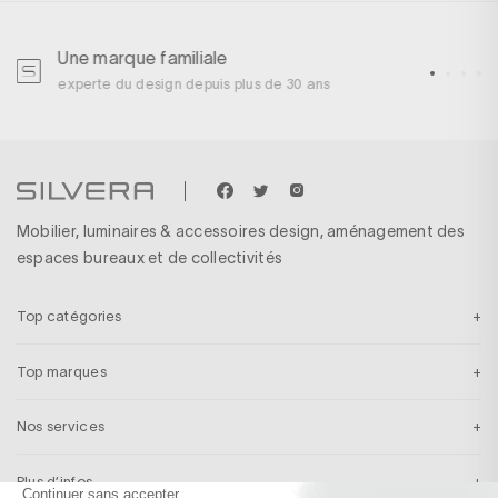
Une marque familiale
U
experte du design depuis plus de 30 ans
p
Mobilier, luminaires & accessoires design, aménagement des
espaces bureaux et de collectivités
Top catégories
Top marques
Nos services
Plus d’infos