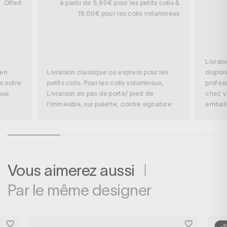
Offert
à partir de 5,90€ pour les petits colis &
19,00€ pour les colis volumineux
Livrai
 en
Livraison classique ou express pour les
disponi
s notre
petits colis. Pour les colis volumineux,
profess
nue
Livraison en pas de porte/ pied de
chez v
l’immeuble, sur palette, contre signature
embal
Vous aimerez aussi
Par le même designer
-