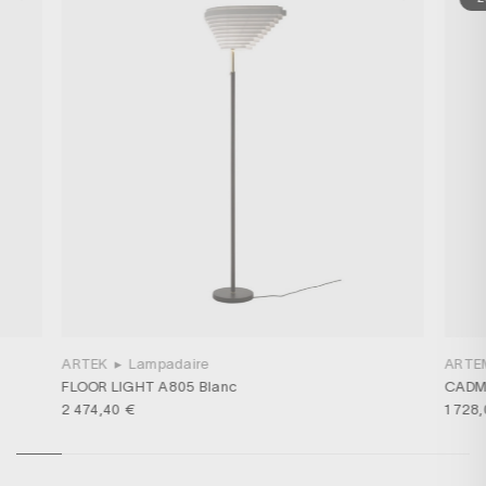
ARTEK
▸
Lampadaire
ARTE
FLOOR LIGHT A805 Blanc
CADMO
2 474,40 €
1 728