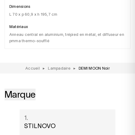
Dimensions
l 70 x p 60,9 x h 195,7 cm
Matériaux
anneau central en aluminium, trépied en métal, et diffuseur en
pmma thermo-soufflé
Accueil
▸
Lampadaire
▸
DEMI MOON Noir
Marque
1.
STILNOVO