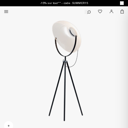
-15% sur tout** - code : SUMMER15