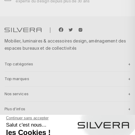
experte du design depuis plus de 30 ans
p
Mobilier, luminaires & accessoires design, aménagement des
espaces bureaux et de collectivités
Top catégories
Top marques
Nos services
Plus d’infos
Inscription newsletter