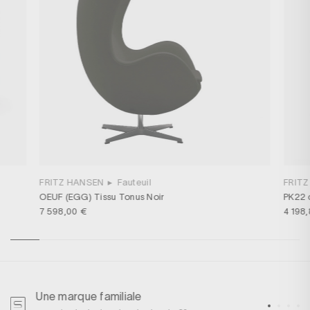
FRITZ HANSEN
▸
Fauteuil
FRIT
OEUF (EGG) Tissu Tonus Noir
PK22 c
7 598,00 €
4 198
Une marque familiale
U