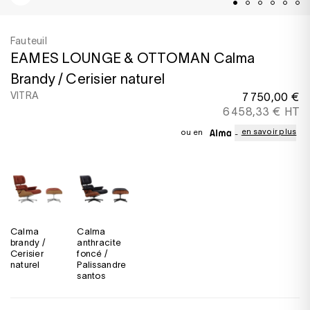
Fauteuil
EAMES LOUNGE & OTTOMAN Calma
Brandy / Cerisier naturel
VITRA
7 750,00 €
6 458,33 € HT
en savoir plus
ou en
Calma
Calma
brandy /
anthracite
Cerisier
foncé /
naturel
Palissandre
santos