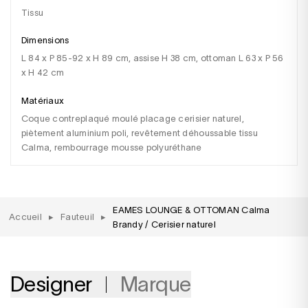
tissu
Dimensions
L 84 x P 85-92 x H 89 cm, assise H 38 cm, ottoman L 63 x P 56
x H 42 cm
Matériaux
Coque contreplaqué moulé placage cerisier naturel,
piètement aluminium poli, revêtement déhoussable tissu
Calma, rembourrage mousse polyuréthane
EAMES LOUNGE & OTTOMAN Calma
Accueil
▸
Fauteuil
▸
Brandy / Cerisier naturel
Designer
Marque