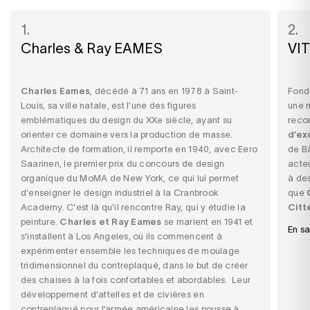
1.
2.
Charles & Ray EAMES
VI
Charles Eames
, décédé à 71 ans en 1978 à Saint-
Fond
Louis, sa ville natale, est l'une des figures
une 
emblématiques du design du XXe siècle, ayant su
reco
orienter ce domaine vers la production de masse.
d’ex
Architecte de formation, il remporte en 1940, avec Eero
de Bâ
Saarinen, le premier prix du concours de design
acte
organique du MoMA de New York, ce qui lui permet
à des
d'enseigner le design industriel à la Cranbrook
que
Academy. C'est là qu'il rencontre Ray, qui y étudie la
Citt
peinture.
Charles et Ray Eames
se marient en 1941 et
En sa
s'installent à Los Angeles, où ils commencent à
expérimenter ensemble les techniques de moulage
tridimensionnel du contreplaqué, dans le but de créer
des chaises à la fois confortables et abordables. Leur
développement d'attelles et de civières en
contreplaqué pour l’armée américaine les pousse à