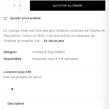
-
+
AJOUTER AU PANIER
Ajouter à ma wishlist
Le Lounge Chair est l'une des plus célèbres créations de Charles et
Ray Eames. Conçu en 1956, il est aujourd'hui un classique de
l'histoire du mobilier con ...
En savoir plus
Designer :
Charles & Ray EAMES
Disponibilité :
Disponible sous 6 à 8 semaines
Livraison sous 48h
Un
Pour les produits en stock
+3
sa
Description