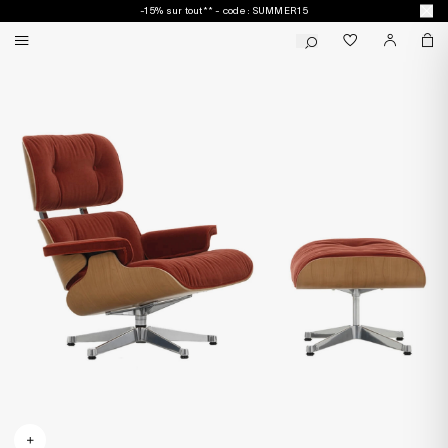
-15% sur tout** - code : SUMMER15