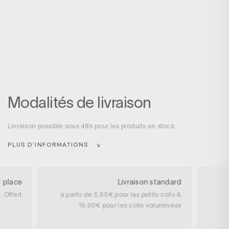
Modalités de livraison
Livraison possible sous 48h pour les produits en stock.
PLUS D’INFORMATIONS
r place
Livraison standard
Offert
à partir de 5,90€ pour les petits colis &
19,00€ pour les colis volumineux