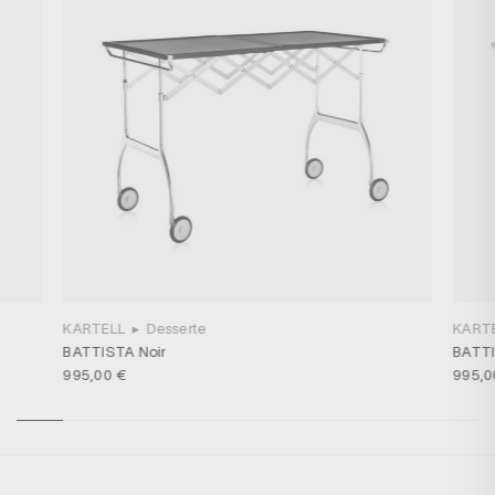
KARTELL
▸
Desserte
KART
BATTISTA Noir
BATTI
995,00 €
995,0