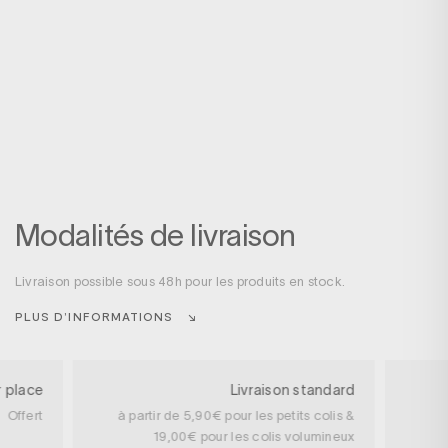
Modalités de livraison
Livraison possible sous 48h pour les produits en stock.
PLUS D’INFORMATIONS
r place
Livraison standard
Offert
à partir de 5,90€ pour les petits colis &
19,00€ pour les colis volumineux