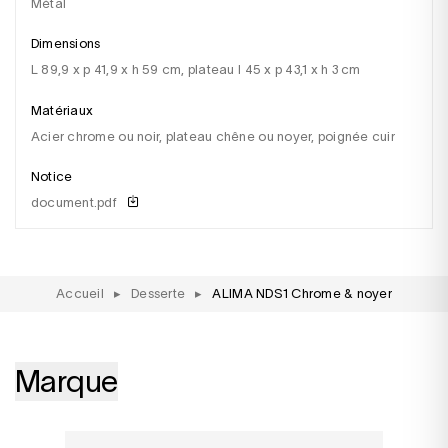
métal
Dimensions
l 89,9 x p 41,9 x h 59 cm, plateau l 45 x p 43,1 x h 3 cm
Matériaux
acier chrome ou noir, plateau chêne ou noyer, poignée cuir
Notice
document.pdf
Accueil
▸
Desserte
▸
ALIMA NDS1 Chrome & noyer
Marque