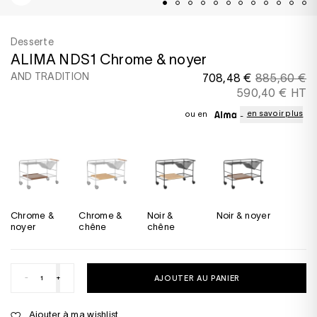
Desserte
ALIMA NDS1 Chrome & noyer
AND TRADITION
708,48 €
885,60 €
590,40 € HT
en savoir plus
ou en
Chrome &
Chrome &
Noir &
Noir & noyer
noyer
chêne
chêne
-
+
AJOUTER AU PANIER
Ajouter à ma wishlist