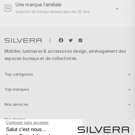
Une marque familiale
U
experte du design depuis plus de 30 ans
p
Mobilier, luminaires & accessoires design, aménagement des
espaces bureaux et de collectivités
Top catégories
Top marques
Nos services
Plus d’infos