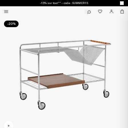
-15% sur tout** - code : SUMMER15
-20%