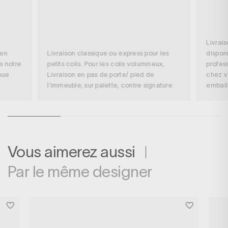
Livrai
 en
Livraison classique ou express pour les
disponi
s notre
petits colis. Pour les colis volumineux,
profess
nue
Livraison en pas de porte/ pied de
chez v
l’immeuble, sur palette, contre signature
embal
Vous aimerez aussi
Par le même designer