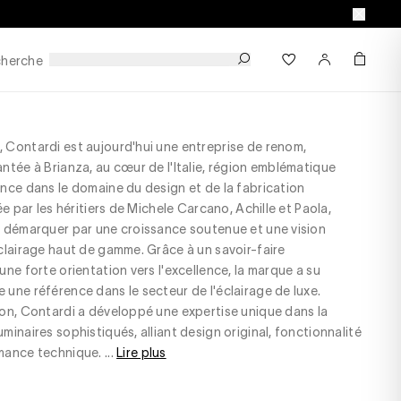
herche
 Contardi est aujourd'hui une entreprise de renom,
ntée à Brianza, au cœur de l'Italie, région emblématique
nce dans le domaine du design et de la fabrication
ée par les héritiers de Michele Carcano, Achille et Paola,
e démarquer par une croissance soutenue et une vision
clairage haut de gamme. Grâce à un savoir-faire
une forte orientation vers l'excellence, la marque a su
une référence dans le secteur de l'éclairage de luxe.
ion, Contardi a développé une expertise unique dans la
minaires sophistiqués, alliant design original, fonctionnalité
ance technique. ...
Lire plus