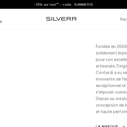
-15% sur tout** - code : SUMMER15
Rec
S
Fondée en 2006,
solidement impla
pour son excelle
artisanale. Dirig
Contardi a su s
innovante de l'é
exceptionnel et 
s'imposer comme 
Depuis sa créat
conception de lu
et haute perform
LA MARQUE