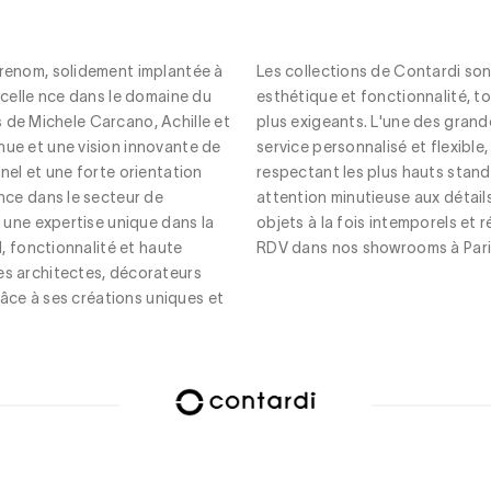
 renom, solidement implantée à
Les collections de Contardi son
xcelle
nce dans le domaine du
esthétique et fonctionnalité, t
rs de Michele Carcano, Achille et
plus exigeants. L'une des grand
nue et une vision innovante de
service personnalisé et flexibl
nel et une forte orientation
respectant les plus hauts stan
nce dans le secteur de
attention minutieuse aux détails 
é une expertise unique dans la
objets à la fois intemporels e
l, fonctionnalité et haute
RDV dans nos showrooms à Paris
es architectes, décorateurs
grâce à ses créations uniques et