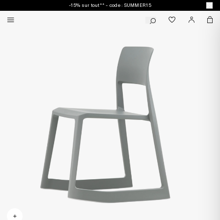
-15% sur tout** - code : SUMMER15