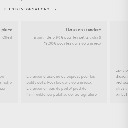
PLUS D’INFORMATIONS
r place
Livraison standard
Offert
à partir de 5,90€ pour les petits colis &
19,00€ pour les colis volumineux
Livrai
 en
Livraison classique ou express pour les
disponi
s notre
petits colis. Pour les colis volumineux,
profess
nue
Livraison en pas de porte/ pied de
chez v
l’immeuble, sur palette, contre signature
embal