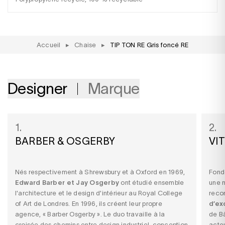
Accueil
▸
Chaise
▸
TIP TON RE Gris foncé RE
Designer
Marque
1.
2.
BARBER & OSGERBY
VI
Nés respectivement à Shrewsbury et à Oxford en 1969,
Fond
Edward Barber et Jay Osgerby
ont étudié ensemble
une 
l'architecture et le design d'intérieur au Royal College
reco
of Art de Londres. En 1996, ils créent leur propre
d’ex
agence, « Barber Osgerby ». Le duo travaille à la
de Bâ
croisée des chemins entre design industriel, conception
acte