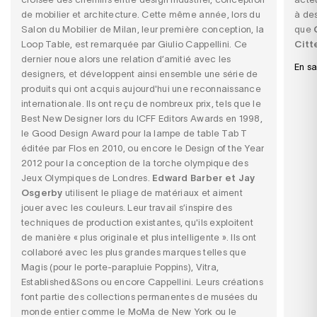
de mobilier et architecture. Cette même année, lors du
à des
Salon du Mobilier de Milan, leur première conception, la
que
Loop Table, est remarquée par Giulio Cappellini. Ce
Citt
dernier noue alors une relation d’amitié avec les
En sa
designers, et développent ainsi ensemble une série de
produits qui ont acquis aujourd'hui une reconnaissance
internationale. Ils ont reçu de nombreux prix, tels que le
Best New Designer lors du ICFF Editors Awards en 1998,
le Good Design Award pour la lampe de table Tab T
éditée par Flos en 2010, ou encore le Design of the Year
2012 pour la conception de la torche olympique des
Jeux Olympiques de Londres.
Edward Barber et Jay
Osgerby
utilisent le pliage de matériaux et aiment
jouer avec les couleurs. Leur travail s’inspire des
techniques de production existantes, qu'ils exploitent
de manière « plus originale et plus intelligente ». Ils ont
collaboré avec les plus grandes marques telles que
Magis (pour le porte-parapluie Poppins), Vitra,
Established&Sons ou encore Cappellini. Leurs créations
font partie des collections permanentes de musées du
monde entier comme le MoMa de New York ou le