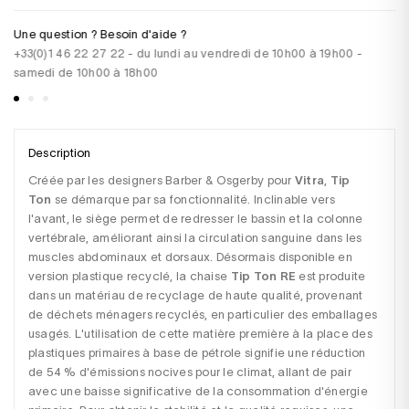
Une question ? Besoin d'aide ?
Pa
+33(0)1 46 22 27 22 - du lundi au vendredi de 10h00 à 19h00 -
CB
samedi de 10h00 à 18h00
vi
Description
Créée par les designers Barber & Osgerby pour 
Vitra
, 
Tip 
Ton
 se démarque par sa fonctionnalité. Inclinable vers 
l'avant, le siège permet de redresser le bassin et la colonne 
vertébrale, améliorant ainsi la circulation sanguine dans les 
muscles abdominaux et dorsaux. Désormais disponible en 
version plastique recyclé, la chaise 
Tip Ton RE
 est produite 
dans un matériau de recyclage de haute qualité, provenant 
de déchets ménagers recyclés, en particulier des emballages 
usagés. L'utilisation de cette matière première à la place des 
plastiques primaires à base de pétrole signifie une réduction 
de 54 % d'émissions nocives pour le climat, allant de pair 
avec une baisse significative de la consommation d'énergie 