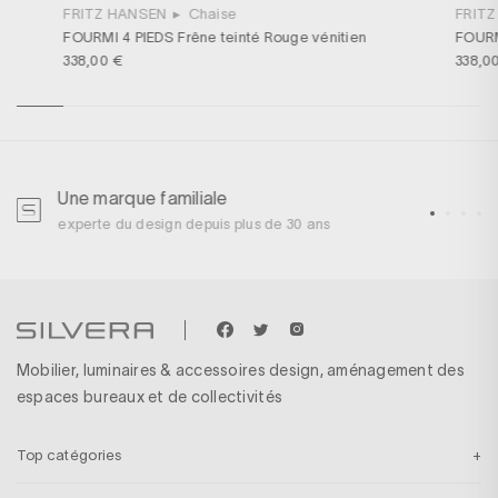
FRITZ HANSEN
▸
Chaise
FRIT
FOURMI 4 PIEDS Frêne teinté Rouge vénitien
FOURM
338,00 €
338,0
Une marque familiale
U
experte du design depuis plus de 30 ans
p
Mobilier, luminaires & accessoires design, aménagement des
espaces bureaux et de collectivités
Top catégories