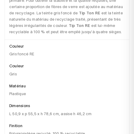
primaire. Pour obtenir la stabilité et la qualité requises, une 
certaine proportion de fibres de verre est ajoutée au matériau 
de recyclage. La teinte gris foncé de 
Tip Ton RE
 est la teinte 
naturelle du matériau de recyclage traité, présentant de très 
légères irrégularités de couleur. 
Tip Ton RE
 est lui-même 
recyclable à 100 % et peut être empilé jusqu'à quatre sièges.
Couleur
Gris foncé RE
Couleur
gris
Matériau
plastique
Dimensions
l 50,9 x p 55,5 x h 78,6 cm, assise h 46,2 cm
Finition
polypropylène recyclé, 100 % recyclable