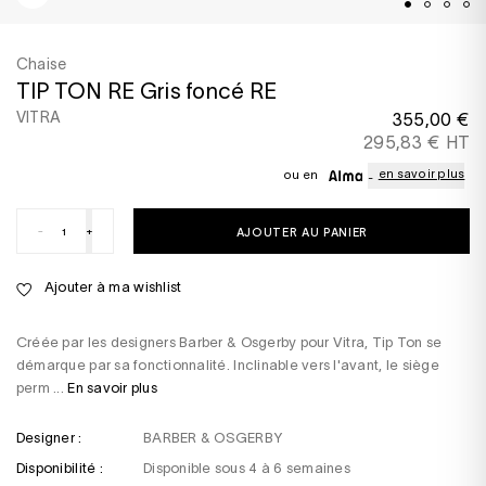
Chaise
TIP TON RE Gris foncé RE
VITRA
355,00 €
295,83 € HT
en savoir plus
ou en
-
+
AJOUTER AU PANIER
Ajouter à ma wishlist
Créée par les designers Barber & Osgerby pour Vitra, Tip Ton se
démarque par sa fonctionnalité. Inclinable vers l'avant, le siège
perm ...
En savoir plus
Designer :
BARBER & OSGERBY
Disponibilité :
Disponible sous 4 à 6 semaines