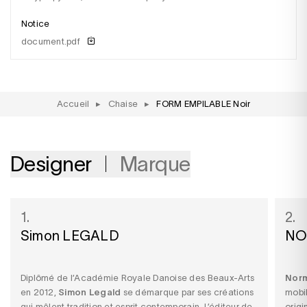
Notice
document.pdf
Accueil
▸
Chaise
▸
FORM EMPILABLE Noir
Designer
Marque
1.
2.
Simon LEGALD
NO
Diplômé de l’Académie Royale Danoise des Beaux-Arts
Nor
en 2012,
Simon Legald
se démarque par ses créations
mobil
qui mêlent tradition et esprit contemporain. L’éditeur de
origi