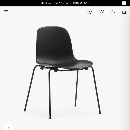
-15% sur tout** - code : SUMMER15