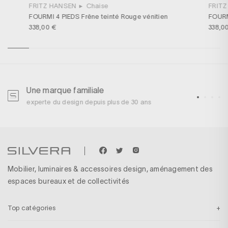
FRITZ HANSEN
▸
Chaise
FRIT
FOURMI 4 PIEDS Frêne teinté Rouge vénitien
FOURM
338,00 €
338,0
Une marque familiale
U
experte du design depuis plus de 30 ans
p
Mobilier, luminaires & accessoires design, aménagement des
espaces bureaux et de collectivités
Top catégories