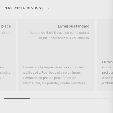
PLUS D’INFORMATIONS
r place
Livraison standard
Offert
à partir de 5,90€ pour les petits colis &
19,00€ pour les colis volumineux
Livrai
 en
Livraison classique ou express pour les
disponi
s notre
petits colis. Pour les colis volumineux,
profess
nue
Livraison en pas de porte/ pied de
chez v
l’immeuble, sur palette, contre signature
embal