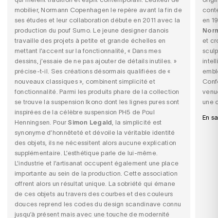
mobilier, Normann Copenhagen le repère avant la fin de
cont
ses études et leur collaboration débute en 2011 avec la
en 1
production du pouf Sumo. Le jeune designer danois
Nor
travaille des projets à petite et grande échelles en
et cr
mettant l’accent sur la fonctionnalité, « Dans mes
sculp
dessins, j’essaie de ne pas ajouter de détails inutiles. »
intel
précise-t-il. Ses créations désormais qualifiées de «
embl
nouveaux classiques », combinent simplicité et
Conf
fonctionnalité. Parmi les produits phare de la collection
venue
se trouve la suspension Ikono dont les lignes pures sont
une c
inspirées de la célèbre suspension PH5 de Poul
En sa
Henningsen. Pour
Simon Legald
, la simplicité est
synonyme d’honnêteté et dévoile la véritable identité
des objets, ils ne nécessitent alors aucune explication
supplémentaire. L’esthétique parle de lui-même.
L’industrie et l’artisanat occupent également une place
importante au sein de la production. Cette association
offrent alors un résultat unique. La sobriété qui émane
de ces objets au travers des courbes et des couleurs
douces reprend les codes du design scandinave connu
jusqu’à présent mais avec une touche de modernité