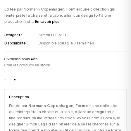
Editée par Normann Copenhagen, Form est une collection qui
réinterprète la chaise et la table, alliant un design fort à une
production ind ...
En savoir plus
Designer :
Simon LEGALD
Disponibilité :
Disponible sous 2 à 3 semaines
Livraison sous 48h
Un
Pour les produits en stock
+3
sa
Description
Editée par 
Normann Copenhagen
, 
Form
 est une collection 
qui réinterprète la chaise et la table, alliant un design fort à 
une production industrielle novatrice. Avec le nom « Form », le 
designer Simon Legald fait référence à ses recherches sur la 
forme que prend le mobilier au fil de l'histoire. La 
chaise Form 