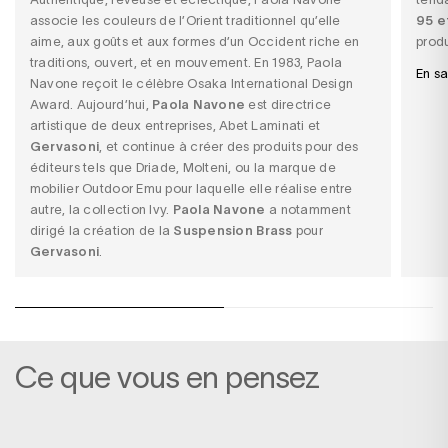
associe les couleurs de l’Orient traditionnel qu’elle
95 e
aime, aux goûts et aux formes d’un Occident riche en
produ
traditions, ouvert, et en mouvement. En 1983, Paola
En sa
Navone reçoit le célèbre Osaka International Design
Award. Aujourd’hui,
Paola Navone
est directrice
artistique de deux entreprises, Abet Laminati et
Gervasoni
, et continue à créer des produits pour des
éditeurs tels que Driade, Molteni, ou la marque de
mobilier Outdoor Emu pour laquelle elle réalise entre
autre, la collection Ivy.
Paola Navone
a notamment
dirigé la création de la
Suspension Brass
pour
Gervasoni
.
Ce que vous en pensez