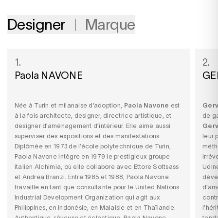
Designer
Marque
1.
2.
Paola NAVONE
GE
Née à Turin et milanaise d’adoption,
Paola Navone
est
Gerv
à la fois architecte, designer, directrice artistique, et
de g
designer d’aménagement d’intérieur. Elle aime aussi
Gerv
superviser des expositions et des manifestations.
leur 
Diplômée en 1973 de l’école polytechnique de Turin,
métho
Paola Navone intègre en 1979 le prestigieux groupe
irrév
italien Alchimia, où elle collabore avec Ettore Sottsass
Udine
et Andrea Branzi. Entre 1985 et 1988, Paola Navone
dével
travaille en tant que consultante pour le United Nations
d’ame
Industrial Development Organization qui agit aux
contr
Philippines, en Indonésie, en Malaisie et en Thaïlande.
l’hér
Authentique, rêveuse et éclectique, Paola Navone
tend