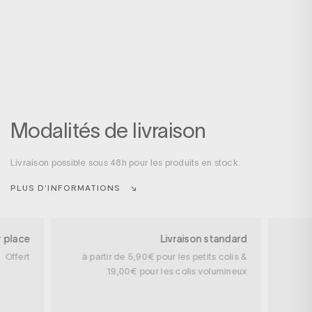
Modalités de livraison
Livraison possible sous 48h pour les produits en stock.
PLUS D’INFORMATIONS
r place
Livraison standard
Offert
à partir de 5,90€ pour les petits colis &
19,00€ pour les colis volumineux