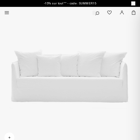
-15% sur tout** - code : SUMMER15