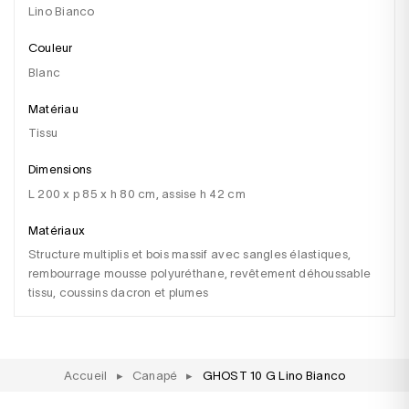
Lino Bianco
Couleur
blanc
Matériau
tissu
Dimensions
l 200 x p 85 x h 80 cm, assise h 42 cm
Matériaux
structure multiplis et bois massif avec sangles élastiques,
rembourrage mousse polyuréthane, revêtement déhoussable
tissu, coussins dacron et plumes
Accueil
▸
Canapé
▸
GHOST 10 G Lino Bianco