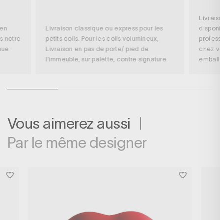
Livrai
 en
Livraison classique ou express pour les
disponi
s notre
petits colis. Pour les colis volumineux,
profess
nue
Livraison en pas de porte/ pied de
chez v
l’immeuble, sur palette, contre signature
embal
Vous aimerez aussi
Par le même designer