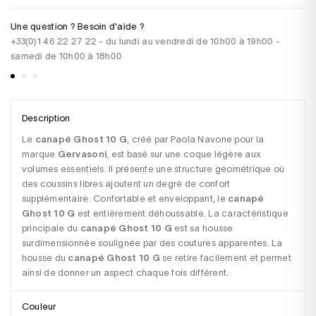
Une question ? Besoin d'aide ?
Pa
+33(0)1 46 22 27 22 - du lundi au vendredi de 10h00 à 19h00 -
CB
samedi de 10h00 à 18h00
vi
Description
Le 
canapé Ghost 10 G
, créé par Paola Navone pour la 
marque 
Gervasoni
, est basé sur une coque légère aux 
volumes essentiels. Il présente une structure géométrique où 
des coussins libres ajoutent un degré de confort 
supplémentaire. Confortable et enveloppant, le 
canapé 
Ghost 10 G
 est entièrement déhoussable. La caractéristique 
principale du 
canapé Ghost 10 G
 est sa housse 
surdimensionnée soulignée par des coutures apparentes. La 
housse du 
canapé Ghost 10 G 
se retire facilement et permet 
ainsi de donner un aspect chaque fois différent.
Couleur