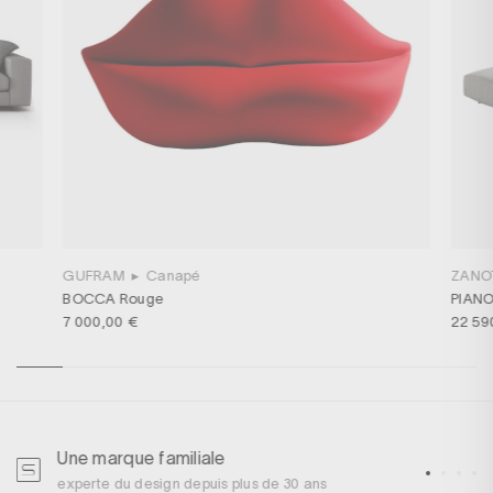
GUFRAM
▸
Canapé
ZANO
BOCCA Rouge
PIANO
7 000,00 €
22 59
Une marque familiale
U
experte du design depuis plus de 30 ans
p