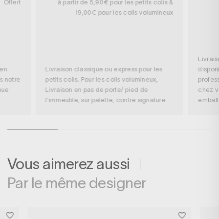
Offert
à partir de 5,90€ pour les petits colis &
19,00€ pour les colis volumineux
Livrai
 en
Livraison classique ou express pour les
disponi
s notre
petits colis. Pour les colis volumineux,
profess
nue
Livraison en pas de porte/ pied de
chez v
l’immeuble, sur palette, contre signature
embal
Vous aimerez aussi
Par le même designer