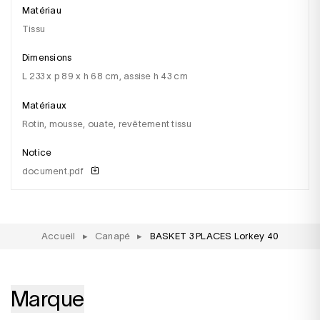
Matériau
tissu
Dimensions
l 233 x p 89 x h 68 cm, assise h 43 cm
Matériaux
rotin, mousse, ouate, revêtement tissu
Notice
document.pdf
Accueil
▸
Canapé
▸
BASKET 3 PLACES Lorkey 40
Marque