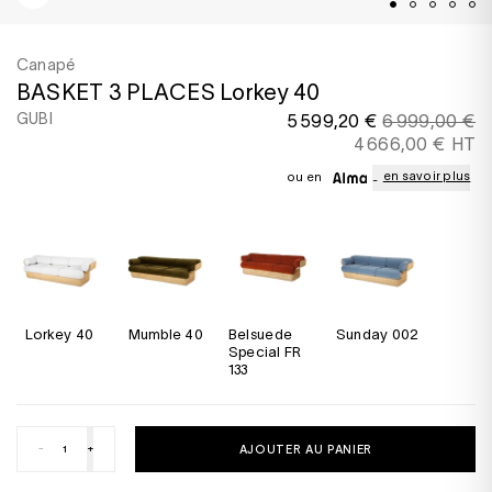
Canapé
BASKET 3 PLACES Lorkey 40
GUBI
5 599,20 €
6 999,00 €
4 666,00 € HT
en savoir plus
ou en
Lorkey 40
Mumble 40
Belsuede
Sunday 002
Special FR
133
-
+
AJOUTER AU PANIER