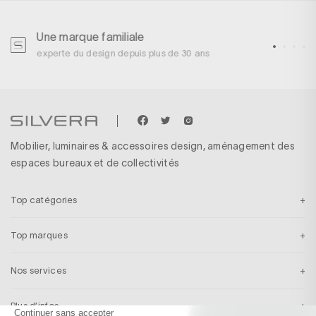
Une marque familiale
U
experte du design depuis plus de 30 ans
p
Mobilier, luminaires & accessoires design, aménagement des
espaces bureaux et de collectivités
Top catégories
Top marques
Nos services
Plus d’infos