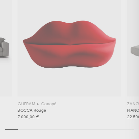
GUFRAM
▸
Canapé
ZANO
BOCCA Rouge
PIANO
7 000,00 €
22 59