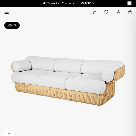
-15% sur tout** - code : SUMMER15
-20%