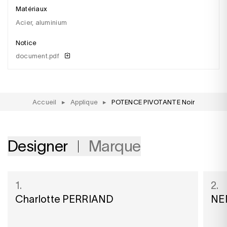
Matériaux
acier, aluminium
Notice
document.pdf
Accueil
▸
Applique
▸
POTENCE PIVOTANTE Noir
Designer
Marque
1.
2.
Charlotte PERRIAND
NE