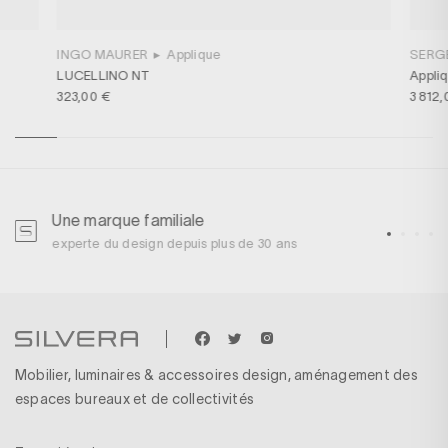
INGO MAURER
▸
Applique
SERG
LUCELLINO NT
Appliq
323,00 €
3 812,
Une marque familiale
U
experte du design depuis plus de 30 ans
p
Mobilier, luminaires & accessoires design, aménagement des
espaces bureaux et de collectivités