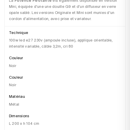
La 
Potence Pivotante
 est également disponible en version 
Mini, équipée d’une une douille G9 et d’un diffuseur en verre 
opale sablé. Les versions Originale et Mini sont munies d’un 
Technique
100w led e27 230v (ampoule incluse), applique orientable,
intensité variable, câble 3,2m, cri 80
Couleur
Noir
Couleur
noir
Matériau
métal
Dimensions
l 200 x h 104 cm