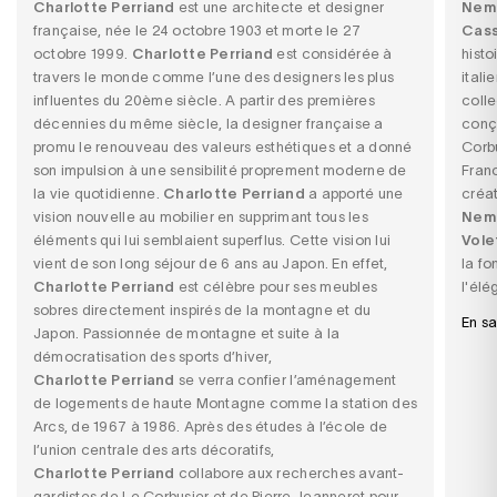
Charlotte Perriand
est une architecte et designer
Nemo
française, née le 24 octobre 1903 et morte le 27
Cass
octobre 1999.
Charlotte
Perriand
est considérée à
histo
travers le monde comme l’une des designers les plus
itali
influentes du 20ème siècle. A partir des premières
colle
décennies du même siècle, la designer française a
conçu
promu le renouveau des valeurs esthétiques et a donné
Corb
son impulsion à une sensibilité proprement moderne de
Fran
la vie quotidienne.
Charlotte
Perriand
a apporté une
créa
vision nouvelle au mobilier en supprimant tous les
Nemo
éléments qui lui semblaient superflus. Cette vision lui
Vole
vient de son long séjour de 6 ans au Japon. En effet,
la fo
Charlotte
Perriand
est célèbre pour ses meubles
l'élé
sobres directement inspirés de la montagne et du
En sa
Japon. Passionnée de montagne et suite à la
démocratisation des sports d’hiver,
Charlotte
Perriand
se verra confier l’aménagement
de logements de haute Montagne comme la station des
Arcs, de 1967 à 1986. Après des études à l’école de
l’union centrale des arts décoratifs,
Charlotte
Perriand
collabore aux recherches avant-
gardistes de Le Corbusier et de Pierre Jeanneret pour