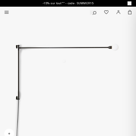
-15% sur tout** - code : SUMMER15