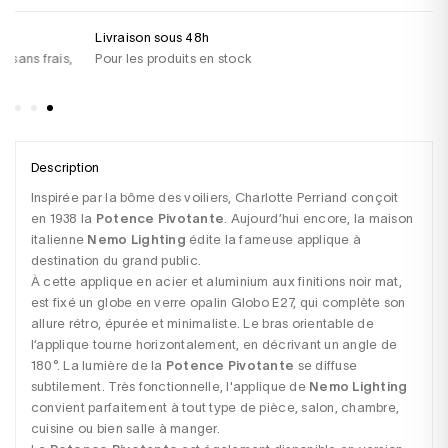
Livraison sous 48h
Un
Pour les produits en stock
+3
sa
Description
Inspirée par la bôme des voiliers, Charlotte Perriand conçoit 
en 1938 la 
Potence Pivotante
. Aujourd’hui encore, la maison 
italienne 
Nemo Lighting
 édite la fameuse applique à 
destination du grand public.

À cette applique en acier et aluminium aux finitions noir mat, 
est fixé un globe en verre opalin Globo E27, qui complète son 
allure rétro, épurée et minimaliste. Le bras orientable de 
l’applique tourne horizontalement, en décrivant un angle de 
180°. La lumière de la 
Potence Pivotante
 se diffuse 
subtilement. Très fonctionnelle, l'applique de 
Nemo Lighting
convient parfaitement à tout type de pièce, salon, chambre, 
cuisine ou bien salle à manger.
