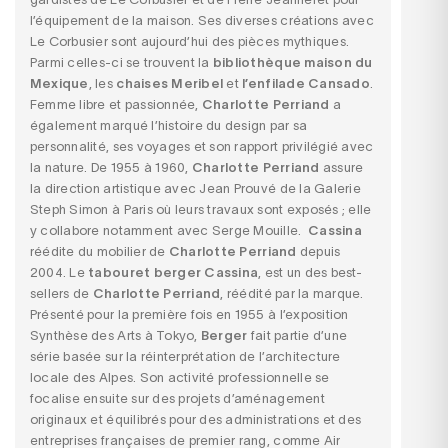
l’équipement de la maison. Ses diverses créations avec
Le Corbusier sont aujourd’hui des pièces mythiques.
Parmi celles-ci se trouvent la
bibliothèque maison du
Mexique
, les
chaises Meribel
et
l’enfilade Cansado
.
Femme libre et passionnée,
Charlotte
Perriand
a
également marqué l’histoire du design par sa
personnalité, ses voyages et son rapport privilégié avec
la nature. De 1955 à 1960,
Charlotte
Perriand
assure
la direction artistique avec Jean Prouvé de la Galerie
Steph Simon à Paris où leurs travaux sont exposés ; elle
y collabore notamment avec Serge Mouille.
Cassina
réédite du mobilier de
Charlotte
Perriand
depuis
2004. Le
tabouret berger
Cassina
, est un des best-
sellers de
Charlotte
Perriand
, réédité par la marque.
Présenté pour la première fois en 1955 à l’exposition
Synthèse des Arts à Tokyo,
Berger
fait partie d’une
série basée sur la réinterprétation de l’architecture
locale des Alpes. Son activité professionnelle se
focalise ensuite sur des projets d’aménagement
originaux et équilibrés pour des administrations et des
entreprises françaises de premier rang, comme Air