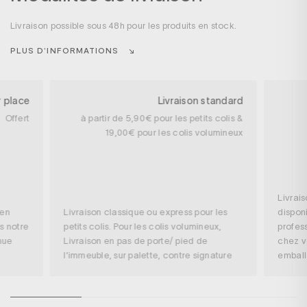
Livraison possible sous 48h pour les produits en stock.
PLUS D’INFORMATIONS
r place
Livraison standard
Offert
à partir de 5,90€ pour les petits colis &
19,00€ pour les colis volumineux
Livrai
 en
Livraison classique ou express pour les
disponi
s notre
petits colis. Pour les colis volumineux,
profess
nue
Livraison en pas de porte/ pied de
chez v
l’immeuble, sur palette, contre signature
embal