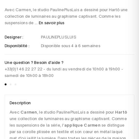
Avec Carmen, le studio PaulinePlusLuis a dessiné pour Hartô une
collection de luminaires au graphisme captivant. Comme les
suspensions de ...
En savoir plus
Designer :
PAULINEPLUSLUIS
Disponibilité :
Disponible sous 4 à 6 semaines
Une question ? Besoin d'aide ?
Pa
+33(0)1 46 22 27 22 - du lundi au vendredi de 10h00 à 19h00 -
CB
samedi de 10h00 à 18h00
vi
Description
Avec 
Carmen
, le studio PaulinePlusLuis a dessiné pour 
Hartô
une collection de luminaires au graphisme captivant. Comme 
les suspensions de la série, l’
applique Carmen
 se distingue 
par sa corolle plissée en textile et son cœur en métal laqué 
mat d’où jaillit la lumière. Dans toutes les pièces de la maison, 