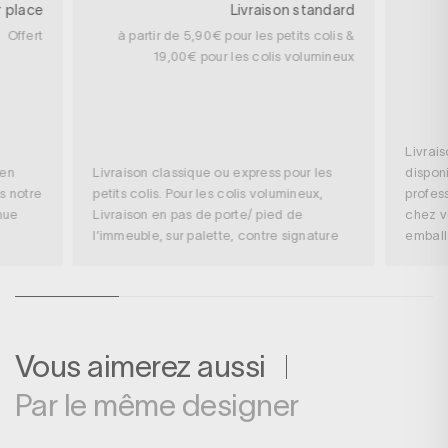
r place
Livraison standard
Offert
à partir de 5,90€ pour les petits colis &
19,00€ pour les colis volumineux
Livrai
 en
Livraison classique ou express pour les
disponi
s notre
petits colis. Pour les colis volumineux,
profess
nue
Livraison en pas de porte/ pied de
chez v
l’immeuble, sur palette, contre signature
embal
Vous aimerez aussi
Par le même designer