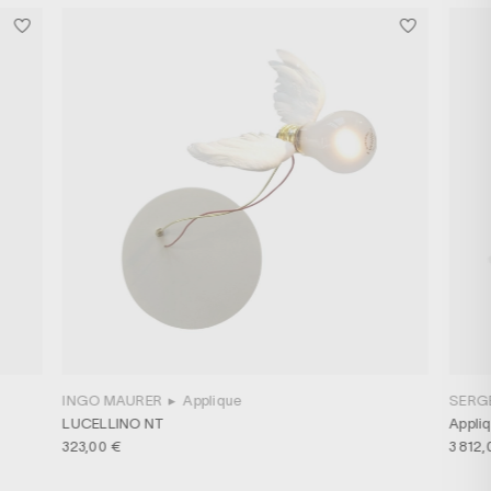
INGO MAURER
▸
Applique
SERG
LUCELLINO NT
Appliq
323,00 €
3 812,