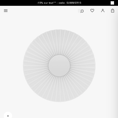
-15% sur tout** - code : SUMMER15