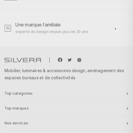
Une marque familiale
U
experte du design depuis plus de 30 ans
p
Mobilier, luminaires & accessoires design, aménagement des
espaces bureaux et de collectivités
Top catégories
Top marques
Nos services